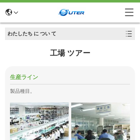
わたしたち に つい て
工場 ツアー
生産ライン
製品種目。