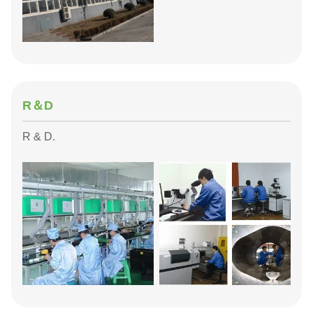
R＆D
R & D.