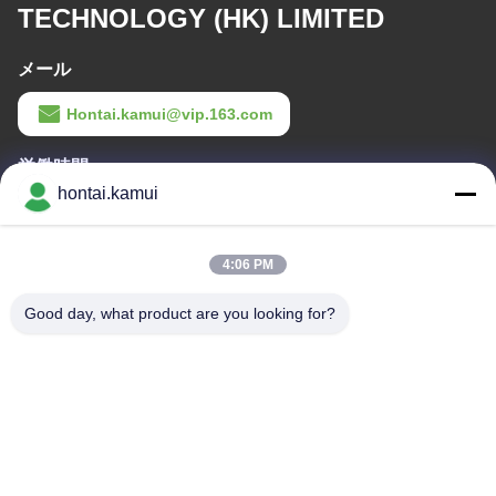
TECHNOLOGY (HK) LIMITED
メール
Hontai.kamui@vip.163.com
労働時間
hontai.kamui
11:00-21:00
住所
4:06 PM
会社の住所
Good day, what product are you looking for?
NO.7-A5,ZHONGHANGBEIYUANビルディング,42 ZHONGHANG
ロード,フーチアン地区,中国
工場アドレス
テレ
86-755-82861683