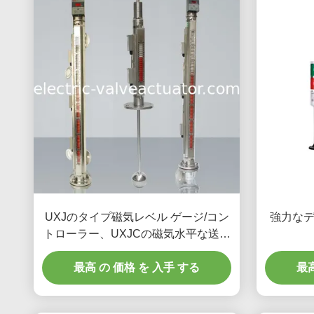
UXJのタイプ磁気レベル ゲージ/コン
強力な
トローラー、UXJCの磁気水平な送信
機
最高 の 価格 を 入手 する
最高