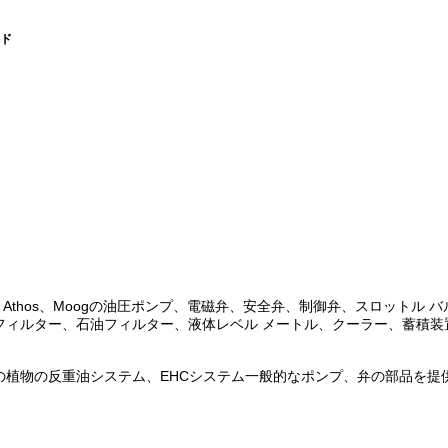
ード
nnison、Athos、Moogの油圧ポンプ、電磁弁、安全弁、制御弁、スロット
フィルター、石油フィルター、液体レベル メートル、クーラー、蓄積装
の植物の反重油システム、EHCシステム一般的なポンプ、弁の部品を提