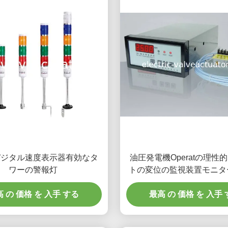
デジタル速度表示器有効なタ
油圧発電機Operatの理性
ワーの警報灯
トの変位の監視装置モニタ
トの軸変位
 の 価格 を 入手 する
最高 の 価格 を 入手