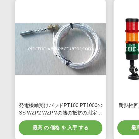
発電機軸受けパッドPT100 PT1000の
耐熱性回
SS WZP2 WZPMの熱の抵抗の測定の
温度
最高 の 価格 を 入手 する
最高