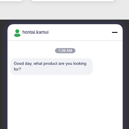
hontai.kamui
住所
7:36 AM
会社の住所
NO.7-A5,ZHONGHANGBEIYUANビルディング,42
Good day, what product are you looking 
for?
ZHONGHANGロード,フーチアン地区,中国
工場アドレス
テレ
86-755-82861683