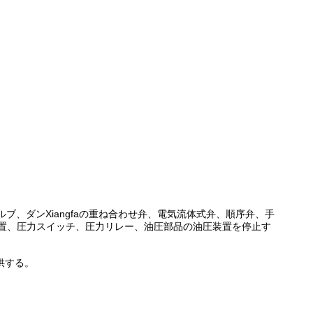
ル バルブ、ダンXiangfaの重ね合わせ弁、電気流体式弁、順序弁、手
置、圧力スイッチ、圧力リレー、油圧部品の油圧装置を停止す
供する。