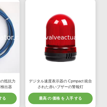
熱の抵抗力
デジタル速度表示器の Cpmpact 統合
温度検出器
された赤いブザーの警報灯
 する
最高 の 価格 を 入手 する