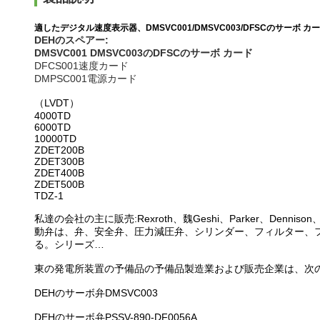
適したデジタル速度表示器、DMSVC001/DMSVC003/DFSCのサーボ カ
DEHのスペアー:
DMSVC001 DMSVC003のDFSCのサーボ カード
DFCS001速度カード
DMPSC001電源カード
（LVDT）
4000TD
6000TD
10000TD
ZDET200B
ZDET300B
ZDET400B
ZDET500B
TDZ-1
私達の会社の主に販売:Rexroth、魏Geshi、Parker、De
動弁は、弁、安全弁、圧力減圧弁、シリンダー、フィルター、
る。シリーズ…
東の発電所装置の予備品の予備品製造業および販売企業は、次
DEHのサーボ弁DMSVC003
DEHのサーボ弁PSSV-890-DF0056A