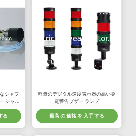
的なシャフ
軽量のデジタル速度表示器の高い発
ー シャフ
電警告ブザー ランプ
 する
最高 の 価格 を 入手 する