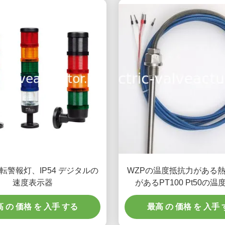
転警報灯、IP54 デジタルの
WZPの温度抵抗力がある
速度表示器
があるPT100 Pt50の
 の 価格 を 入手 する
最高 の 価格 を 入手