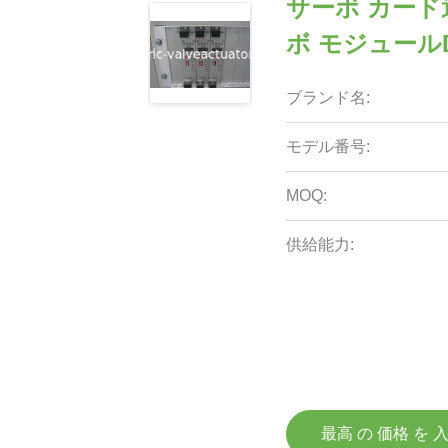
サーボ カー
ボ モジュールD
ブランド名:
モデル番号:
MOQ:
供給能力:
最高 の 価格 を 