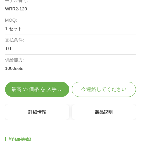
モデル番号:
WRR2-120
MOQ:
1 セット
支払条件:
T/T
供給能力:
1000sets
最高 の 価格 を 入手 する
今連絡してください
詳細情報
製品説明
詳細情報