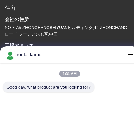
住所
会社の住所
NO.7-A5,ZHONGHANGBEIYUANビルディング,42 ZHONGHANG
ロード,フーチアン地区,中国
工場アドレス
hontai.kamui
テレ
86-755-82861683
3:31 AM
Good day, what product are you looking for?
中国 良質 電気弁のアクチュエーター 製造者。 版権の© -2026
OUTER ELECTRONIC TECHNOLOGY (HK) LIMITED . すべての
権利 確保される。
プライバシーポリシー
|
地図