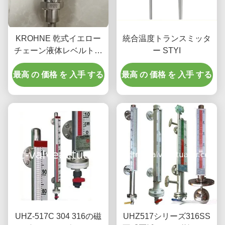
KROHNE 乾式イエロー
統合温度トランスミッタ
チェーン液体レベルトラ
ー STYI
ンスミッタ ER/Exia 最大
最高 の 価格 を 入手 する
負荷 500Ω
最高 の 価格 を 入手 する
UHZ-517C 304 316の磁
UHZ517シリーズ316SS