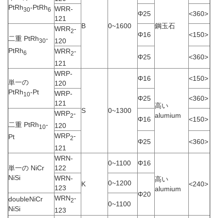
PtRh
-PtRh
WRR-
30
6
Φ25
<360>
121
B
0~1600
鋼玉石
WRR
-
2
Φ16
<150>
二重 PtRh
-
120
30
PtRh
WRR
-
6
2
Φ25
<360>
121
WRP-
Φ16
<150>
単一の
120
PtRh
-Pt
WRP-
10
Φ25
<360>
121
高い
S
0~1300
WRP
-
alumium
2
Φ16
<150>
二重 PtRh
-
120
10
WRP
-
Pt
2
Φ25
<360>
121
WRN-
0~1100
Φ16
単一の NiCr
122
NiSi
WRN-
高い
0~1200
K
<240>
123
alumium
Φ20
WRN
-
doubleNiCr
2
0~1100
NiSi
123