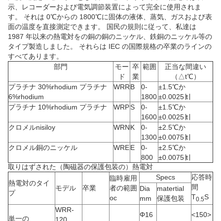
示、レコーダーおよび電気調節装置によって完全に使用されま
す。 それは 0℃からの 1800℃に固体の液体、蒸気、ガスおよび表
面の温度を直接測定できます。 国民の規則に従って、私達は
1987 年以来の熱電対をの銅の銅のニッケル、鉄銅のニッケル等の
タイプ製造しました。 それらは IEC の国際規格の卒業のラインの
すべてあります。
部門
モー
卒
範囲
正当な間違い
ド
業
（△t℃）
プラチナ 30%rhodium プラチナ
WRR
B
0-
±1.5℃か
6%rhodium
1800
±0.0025∣t∣
プラチナ 10%rhodium プラチナ
WRP
S
0-
±1.5℃か
1600
±0.0025∣t∣
クロメルnisiloy
WRN
K
0-
±2.5℃か
1300
±0.0075∣t∣
クロメル銅のニッケル
WRE
E
0-
±2.5℃か
800
±0.0075∣t∣
取りはずされた（陶磁器の保護包装の）熱電対
Specs
応答時
臨時雇用
熱電対のタイ
間
モデル
卒業
者の範囲
Dia
matertial
プ
T
S
oc
mm
保護包装
0.5
WRR-
Φ16
<150>
単一の
120