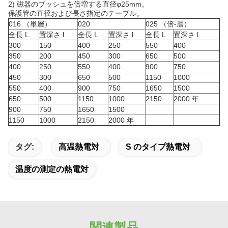
2)
磁器のブッシュを倍増する直径φ25mm。
保護管の直径および長さ指定のテーブル。
016 （単層）
020
025 （倍-層）
全長 L
置深さ l
全長 L
置深さ l
全長 L
置深さ l
300
150
400
250
550
400
350
200
450
300
650
500
400
250
550
400
900
750
450
300
650
500
1150
1000
550
400
900
750
1650
1500
650
500
1150
1000
2150
2000 年
900
750
1650
1500
1150
1000
2150
2000 年
タグ:
高温熱電対
S のタイプ熱電対
温度の測定の熱電対
関連製品