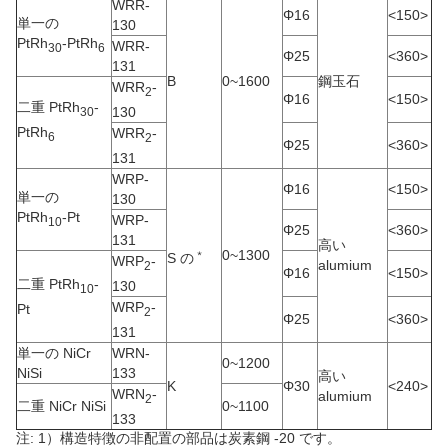
WRR-
Φ16
<150>
単一の
130
PtRh
-PtRh
WRR-
30
6
Φ25
<360>
131
B
0~1600
鋼玉石
WRR
-
2
Φ16
<150>
二重 PtRh
-
130
30
PtRh
WRR
-
6
2
Φ25
<360>
131
WRP-
Φ16
<150>
単一の
130
PtRh
-Pt
WRP-
10
Φ25
<360>
131
高い
﹡
0~1300
S の
WRP
-
alumium
2
Φ16
<150>
二重 PtRh
-
130
10
WRP
-
Pt
2
Φ25
<360>
131
単一の NiCr
WRN-
0~1200
NiSi
133
高い
K
Φ30
<240>
WRN
-
alumium
2
二重 NiCr NiSi
0~1100
133
注: 1）構造特徴の非配置の部品は炭素鋼 -20 です。