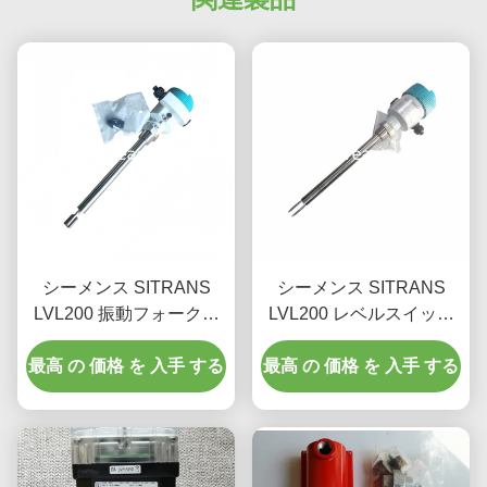
シーメンス SITRANS
シーメンス SITRANS
LVL200 振動フォークレ
LVL200 レベルスイッチ
ベルスイッチ、プローブ
モデル 7ML5747-2AA14-
長280mm、リレー出力、
最高 の 価格 を 入手 する
最高 の 価格 を 入手 する
1AA0-Z-Y01
耐圧64 bar