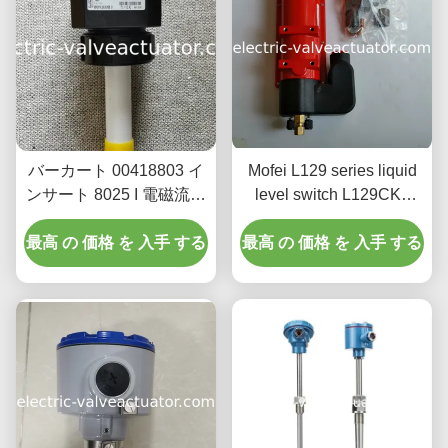
バーカート 00418803 イ
Mofei L129 series liquid
ンサート 8025 I 電磁流量
level switch L129CK1
計 12-36V DC電源 4-
maximum working
最高 の 価格 を 入手 する
20mA出力 IP65保護
最高 の 価格 を 入手 する
pressure 68,9kPa