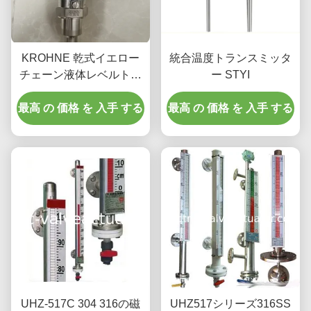
KROHNE 乾式イエロー
統合温度トランスミッタ
チェーン液体レベルトラ
ー STYI
ンスミッタ ER/Exia 最大
最高 の 価格 を 入手 する
負荷 500Ω
最高 の 価格 を 入手 する
UHZ-517C 304 316の磁
UHZ517シリーズ316SS