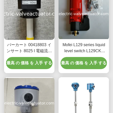
バーカート 00418803 イ
Mofei L129 series liquid
ンサート 8025 I 電磁流量
level switch L129CK1
計 12-36V DC電源 4-
maximum working
最高 の 価格 を 入手 する
20mA出力 IP65保護
最高 の 価格 を 入手 する
pressure 68,9kPa