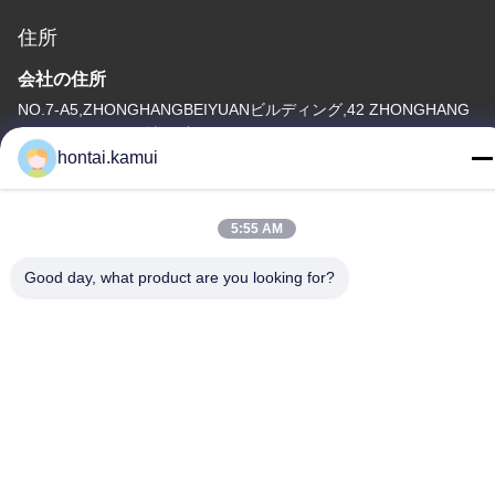
住所
会社の住所
NO.7-A5,ZHONGHANGBEIYUANビルディング,42 ZHONGHANG
ロード,フーチアン地区,中国
hontai.kamui
工場アドレス
テレ
5:55 AM
86-755-82861683
Good day, what product are you looking for?
中国 良質 電気弁のアクチュエーター 製造者。 版権の© -2026
OUTER ELECTRONIC TECHNOLOGY (HK) LIMITED . すべての
権利 確保される。
プライバシーポリシー
|
地図