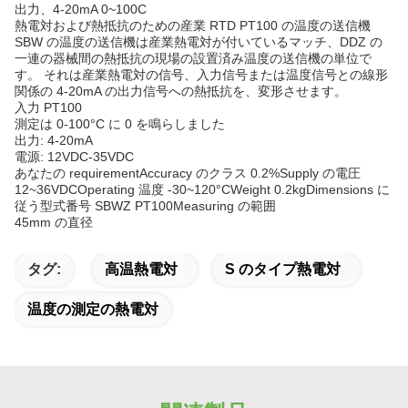
出力、4-20mA 0~100C
熱電対および熱抵抗のための産業 RTD PT100 の温度の送信機
SBW の温度の送信機は産業熱電対が付いているマッチ、DDZ の
一連の器械間の熱抵抗の現場の設置済み温度の送信機の単位で
す。 それは産業熱電対の信号、入力信号または温度信号との線形
関係の 4-20mA の出力信号への熱抵抗を、変形させます。
入力 PT100
測定は 0-100°C に 0 を鳴らしました
出力: 4-20mA
電源: 12VDC-35VDC
あなたの requirementAccuracy のクラス 0.2%Supply の電圧
12~36VDCOperating 温度 -30~120°CWeight 0.2kgDimensions に
従う型式番号 SBWZ PT100Measuring の範囲
45mm の直径
タグ:
高温熱電対
S のタイプ熱電対
温度の測定の熱電対