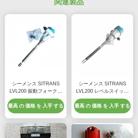
関連製品
シーメンス SITRANS
シーメンス SITRANS
LVL200 振動フォークレ
LVL200 レベルスイッチ
ベルスイッチ、プローブ
モデル 7ML5747-2AA14-
長280mm、リレー出力、
最高 の 価格 を 入手 する
最高 の 価格 を 入手 する
1AA0-Z-Y01
耐圧64 bar