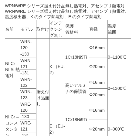
WRN/WRE シリーズ据え付け品無し熱電対、アセンブリ熱電対
WRN/WRE シリーズ据え付け品無し熱電対、アセンブリ熱電対、
温度検出器、K のタイプ熱電対、E のタイプ熱電対
インデ
保護
温度
名前
モデル
取付け
クシン
直径
管材料
範囲
グ無し
WRN-
120
Φ16mm
-130
1Cr18Ni9Ti
0~1100℃
WRN-
NI Cr -
121
K （EU-
Φ20mm
NI Si 熱
2）
-131
電対
WRN-
Φ16mm
122
高いアルミ
0~1300℃
ナの保護管
WRN-
据え付
Φ20mm
123
け品無
し
WRE-
120
Φ16mm
-130
NI Cr –
1Cr18Ni9Ti
コンス
WRE-
E （EU-
タンタ
121
Φ20mm
0~900℃
2）
ン
-131