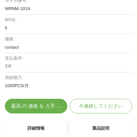
モデル番号:
WRNM-101A
MOQ:
5
価格:
contact
支払条件:
T/T
供給能力:
1000PCS/月
最高 の 価格 を 入手 する
今連絡してください
詳細情報
製品説明