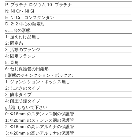
P: プラチナ ロジウム 10 -プラチナ
N: NI Cr - NI Si
E: NI Cr –コンスタンタン
D. 2: 2 中心の熱電対
e.土台の形態:
1: 据え付け品無し
2: 固定糸
3: 活動のフランジ
4: 固定フランジ
5: 直角
6: ねじ保護管の円錐形
f.形態のジャンクション・ボックス:
1: ジャンクション・ボックス無し
2: しぶきのタイプ
3: 防水タイプ
4: 耐圧防爆タイプ
g.設計しないで下さい:
0: Φ16mm のステンレス鋼の保護管
1: Φ20mm のステンレス鋼の保護管
2: Φ16mm の高いアルミナの保護管
3: Φ20mm の高いアルミナの保護管