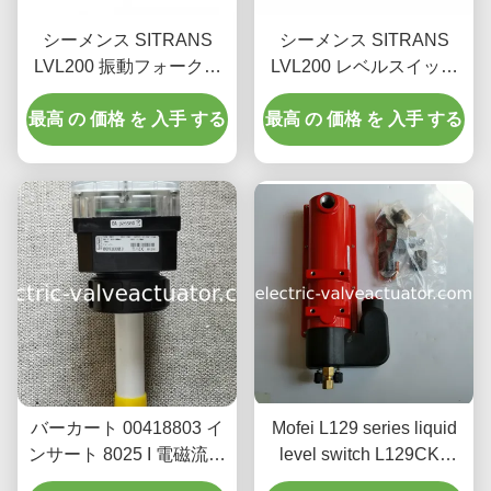
シーメンス SITRANS
シーメンス SITRANS
LVL200 振動フォークレ
LVL200 レベルスイッチ
ベルスイッチ、プローブ
モデル 7ML5747-2AA14-
長280mm、リレー出力、
最高 の 価格 を 入手 する
最高 の 価格 を 入手 する
1AA0-Z-Y01
耐圧64 bar
バーカート 00418803 イ
Mofei L129 series liquid
ンサート 8025 I 電磁流量
level switch L129CK1
計 12-36V DC電源 4-
maximum working