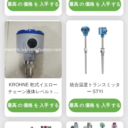
最高 の 価格 を 入手 する
20mA出力 IP65保護
最高 の 価格 を 入手 する
pressure 68,9kPa
KROHNE 乾式イエロー
統合温度トランスミッタ
チェーン液体レベルトラ
ー STYI
ンスミッタ ER/Exia 最大
最高 の 価格 を 入手 する
負荷 500Ω
最高 の 価格 を 入手 する