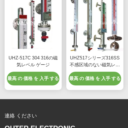
UHZ-517C 304 316の磁
UHZ517シリーズ316SS
気レベル ゲージ
不感区域のない磁気レベ
ルゲージのAnti-Corrosion
最高 の 価格 を 入手 する
最高 の 価格 を 入手 する
タイプ
連絡 ください