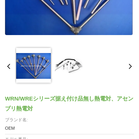
WRN/WREシリーズ据え付け品無し熱電対、アセン
ブリ熱電対
ブランド名:
OEM