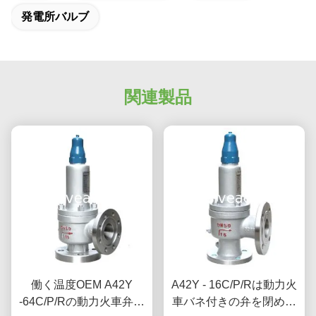
発電所バルブ
関連製品
働く温度OEM A42Y
A42Y - 16C/P/Rは動力火
-64C/P/Rの動力火車弁の
車バネ付きの弁を閉めま