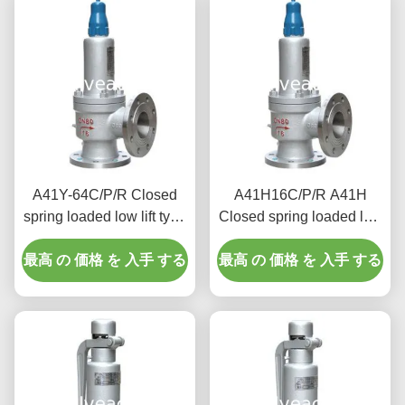
A41Y-64C/P/R Closed
A41H16C/P/R A41H
spring loaded low lift type
Closed spring loaded low
safety valve（A41Y）
lift type safety valve,
最高 の 価格 を 入手 する
suitable for working
最高 の 価格 を 入手 する
suitable for equipment
temperature 300degree
and pipeline
C.