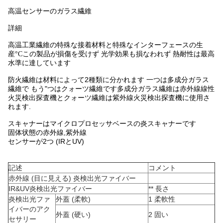
高温センサーのガラス繊維
詳細
高温工業繊維の特殊な接着材料と特殊なインターフェースの生
産
°C
この製品が損傷を受けず 光学効果も損なわれず 熱耐性は最高
水準に達しています
防火繊維は材料によって2種類に分かれます 一つは多成分ガラス
繊維で もう"つはクォーツ繊維です多成分ガラス繊維は赤外線線性
火災検出探査機とクォーツ繊維は紫外線火災検出探査機に使用さ
れます.
スキャナーはマイクロプロセッサベースの炎スキャナーです
固体状態の赤外線,紫外線
センサーが2つ (IRとUV)
記述
コメント
赤外線 (目に見える) 炎検出光ファイバー
IR&UV炎検出光ファイバー
** 長さ
炎検出光ファ
外蓋 (柔軟)
1 柔軟性
イバーのアク
外蓋 (硬い)
2 固い
セサリー