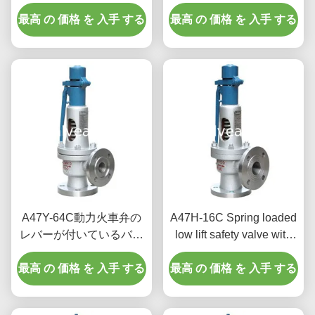
300℃
したり/十分にタイプ安全
最高 の 価格 を 入手 する
最高 の 価格 を 入手 する
弁を持ち上げます
A47Y-64C動力火車弁の
A47H-16C Spring loaded
レバーが付いているバネ
low lift safety valve with
付きの低い上昇の安全弁
alever（A47H）suitable
最高 の 価格 を 入手 する
最高 の 価格 を 入手 する
for equipment and piping
for steam , air