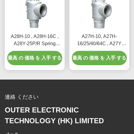
A28H-10 , A28H-16C ,
A27H-10, A27H-
A28Y-25P/R Spring
16/25/40/64C , A27Y
loaded full lift safety valve
Spring loaded low lift
最高 の 価格 を 入手 する
witha lever（A28H）
最高 の 価格 を 入手 する
safety valve for
equipment and piping
連絡 ください
OUTER ELECTRONIC
TECHNOLOGY (HK) LIMITED