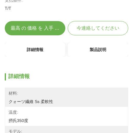
支払条件:
T/T
最高 の 価格 を 入手 する
今連絡してください
詳細情報
製品説明
詳細情報
材料:
クォーツ繊維 Ss 柔軟性
温度:
摂氏350度
モデル: